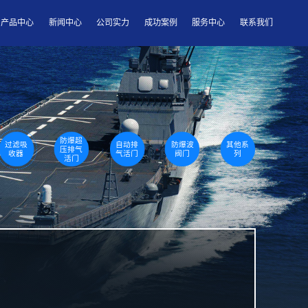
产品中心
新闻中心
公司实力
成功案例
服务中心
联系我们
防爆超
过滤吸
自动排
防爆波
其他系
压排气
收器
气活门
阀门
列
活门