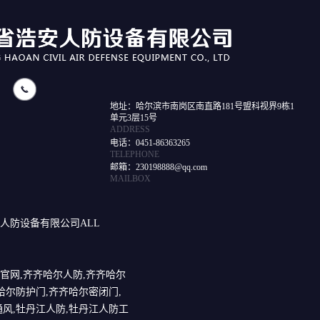
地址：哈尔滨市南岗区南直路181号盟科视界9栋1
单元3层15号
ADDRESS
电话：0451-86363265
TELEPHONE
邮箱：230198888@qq.com
MAILBOX
浩安人防设备有限公司ALL
官网,齐齐哈尔人防,齐齐哈尔
哈尔防护门,齐齐哈尔密闭门,
风,牡丹江人防,牡丹江人防工