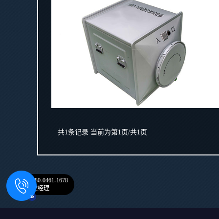
共1条记录
当前为第1页/共1页
180-0461-1678
侯经理